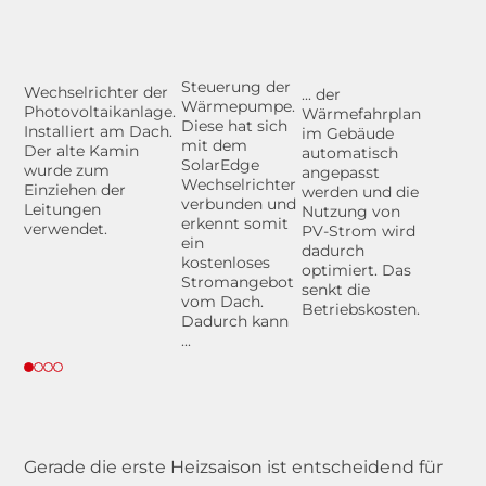
Steuerung der
Wechselrichter der
... der
Wärmepumpe.
Photovoltaikanlage.
Wärmefahrplan
Diese hat sich
Installiert am Dach.
im Gebäude
mit dem
Der alte Kamin
automatisch
SolarEdge
wurde zum
angepasst
Wechselrichter
Einziehen der
werden und die
verbunden und
Leitungen
Nutzung von
erkennt somit
verwendet.
PV-Strom wird
ein
dadurch
kostenloses
optimiert. Das
Stromangebot
senkt die
vom Dach.
Betriebskosten.
Dadurch kann
...
Gerade die erste Heizsaison ist entscheidend für