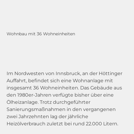
Referenzen
Dauerhaft ausblenden
Projektkarte
Stories & Events
Wohnbau mit 36 Wohneinheiten
Wissenswertes
Über uns
Im Nordwesten von Innsbruck, an der Höttinger
Auffahrt, befindet sich eine Wohnanlage mit
Nachhaltigkeit
insgesamt 36 Wohneinheiten. Das Gebäude aus
den 1980er-Jahren verfügte bisher über eine
Jobs
Ölheizanlage. Trotz durchgeführter
Sanierungsmaßnahmen in den vergangenen
Anfrage
zwei Jahrzehnten lag der jährliche
Heizölverbrauch zuletzt bei rund 22.000 Litern.
Partner werden