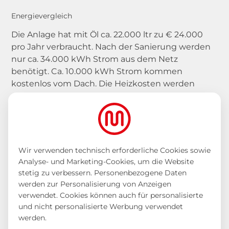
Energievergleich
Die Anlage hat mit Öl ca. 22.000 ltr zu € 24.000
pro Jahr verbraucht. Nach der Sanierung werden
nur ca. 34.000 kWh Strom aus dem Netz
benötigt. Ca. 10.000 kWh Strom kommen
kostenlos vom Dach. Die Heizkosten werden
somit von rund € 24.000 auf ca.€ 8.200, d.h. auf
ungefähr 1/3 reduziert.
Wir verwenden technisch erforderliche Cookies sowie
Analyse- und Marketing-Cookies, um die Website
stetig zu verbessern. Personenbezogene Daten
werden zur Personalisierung von Anzeigen
Kranhub der
verwendet. Cookies können auch für personalisierte
Luftwärmepumpen
und nicht personalisierte Werbung verwendet
werden.