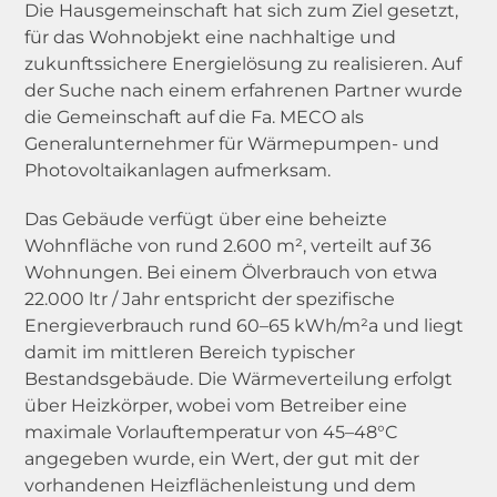
Die Hausgemeinschaft hat sich zum Ziel gesetzt,
für das Wohnobjekt eine nachhaltige und
zukunftssichere Energielösung zu realisieren. Auf
der Suche nach einem erfahrenen Partner wurde
Downloads
AGB
Kontakt
die Gemeinschaft auf die Fa. MECO als
Generalunternehmer für Wärmepumpen- und
Impressum
Datenschutz
Photovoltaikanlagen aufmerksam.
Das Gebäude verfügt über eine beheizte
Wohnfläche von rund 2.600 m², verteilt auf 36
Wohnungen. Bei einem Ölverbrauch von etwa
22.000 ltr / Jahr entspricht der spezifische
Energieverbrauch rund 60–65 kWh/m²a und liegt
damit im mittleren Bereich typischer
Bestandsgebäude. Die Wärmeverteilung erfolgt
über Heizkörper, wobei vom Betreiber eine
maximale Vorlauftemperatur von 45–48°C
angegeben wurde, ein Wert, der gut mit der
vorhandenen Heizflächenleistung und dem