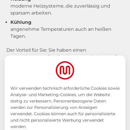
moderne Heizsysteme, die zuverlässig und
sparsam arbeiten.
Kühlung
angenehme Temperaturen auch an heißen
Tagen.
Der Vorteil für Sie: Sie haben einen
Ansprechpartner für alles. Das spart Zeit, sorgt für
klare Abläufe und garantiert, dass alle
Komponenten optimal zusammenspielen.
Wir verwenden technisch erforderliche Cookies sowie
Analyse- und Marketing-Cookies, um die Website
stetig zu verbessern. Personenbezogene Daten
werden zur Personalisierung von Anzeigen
Die Energiewende beginnt zu Hause. Mit der
verwendet. Cookies können auch für personalisierte
richtigen Technik senken Sie Ihre Energiekosten
und nicht personalisierte Werbung verwendet
und schonen gleichzeitig die Umwelt.
werden.