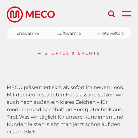
Aufgrund eines technischen
Problems im Anfrageformular auf
Erdwärme
Luftwärme
Photovoltaik
der Homepage wurden die
Anfragen seit Anfang Dezember
Erdwärme
nicht an MECO übermittelt.
Falls
← STORIES & EVENTS
Sie seit 01.12.2025 eine Anfrage via
Luftwärme
Homepage gestellt haben, nehmen
Photovoltaik
Sie bitte telefonisch unter +43
MECO präsentiert sich
ab sofort im neuen Look.
5332 81604 Kontakt zu unseren
Service & Wartung
Mit der
neugestalteten Hausfassade setzen wir
Verkaufsberatern auf.
Wir bitten
auch nach außen ein klares Zeichen –
für
Förderungen
um Entschuldigung für die
moderne und nachhaltige
Energietechnik aus
Tirol. Was wir
täglich für unsere Kundinnen und
Unannehmlichkeiten. Ihr MECO-
Kunden
leisten, sieht man jetzt schon auf den
Team
ersten Blick.