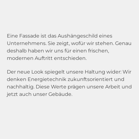
Referenzen
Dauerhaft ausblenden
Projektkarte
Stories & Events
Eine Fassade ist das Aushängeschild eines
Unternehmens. Sie zeigt, wofür wir stehen. Genau
Wissenswertes
deshalb haben wir uns für einen frischen,
modernen Auftritt entschieden.
Der neue Look spiegelt unsere Haltung wider: Wir
Über uns
denken Energietechnik zukunftsorientiert und
nachhaltig. Diese Werte prägen unsere Arbeit und
Nachhaltigkeit
jetzt auch unser Gebäude.
Jobs
Anfrage
Partner werden