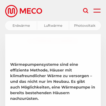
Aufgrund eines technischen
Problems im Anfrageformular auf
Erdwärme
Luftwärme
Photovoltaik
der Homepage wurden die
Anfragen seit Anfang Dezember
Erdwärme
nicht an MECO übermittelt.
Falls
← STORIES & EVENTS
Sie seit 01.12.2025 eine Anfrage via
Luftwärme
Homepage gestellt haben, nehmen
Photovoltaik
Sie bitte telefonisch unter +43
Wärmepumpensysteme sind eine
5332 81604 Kontakt zu unseren
effiziente Methode, Häuser mit
Service & Wartung
klimafreundlicher Wärme zu versorgen –
Verkaufsberatern auf.
Wir bitten
und das nicht nur im Neubau. Es gibt
Förderungen
um Entschuldigung für die
auch Möglichkeiten, eine Wärmepumpe in
Unannehmlichkeiten. Ihr MECO-
bereits bestehenden Häusern
Team
nachzurüsten.