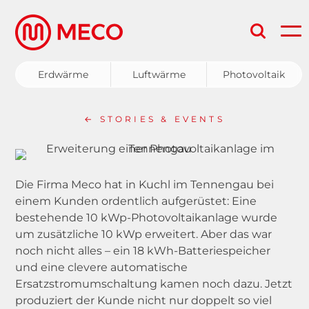
Aufgrund eines technischen
Problems im Anfrageformular auf
Erdwärme
Luftwärme
Photovoltaik
der Homepage wurden die
Anfragen seit Anfang Dezember
Erdwärme
nicht an MECO übermittelt.
Falls
← STORIES & EVENTS
Sie seit 01.12.2025 eine Anfrage via
Luftwärme
Homepage gestellt haben, nehmen
Photovoltaik
Sie bitte telefonisch unter +43 5332
Die Firma Meco hat in Kuchl im Tennengau bei
einem Kunden ordentlich aufgerüstet: Eine
81604 Kontakt zu unseren
Service & Wartung
bestehende 10 kWp-Photovoltaikanlage wurde
Verkaufsberatern auf.
Wir bitten um
um zusätzliche 10 kWp erweitert. Aber das war
Förderungen
Entschuldigung für die
noch nicht alles – ein 18 kWh-Batteriespeicher
Unannehmlichkeiten. Ihr MECO-
und eine clevere automatische
Ersatzstromumschaltung kamen noch dazu. Jetzt
Team
produziert der Kunde nicht nur doppelt so viel