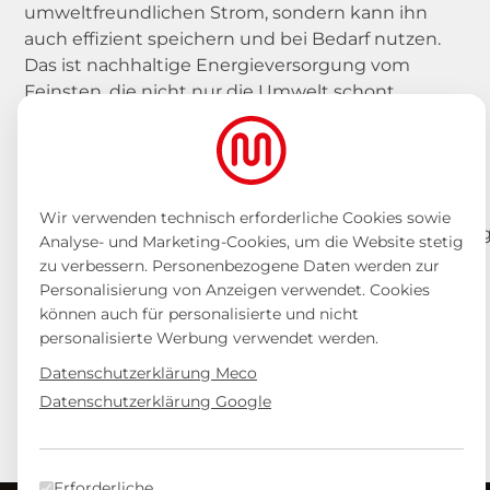
Referenzen
umweltfreundlichen Strom, sondern kann ihn
Dauerhaft ausblenden
auch effizient speichern und bei Bedarf nutzen.
Projektkarte
Das ist nachhaltige Energieversorgung vom
Feinsten, die nicht nur die Umwelt schont,
Stories & Events
sondern auch den Geldbeutel. Ein Schritt in die
grüne Zukunft, den Meco hier mit Bravour
Wissenswertes
umgesetzt hat!
Wir verwenden technisch erforderliche Cookies sowie
Analyse- und Marketing-Cookies, um die Website stetig
zu verbessern. Personenbezogene Daten werden zur
Über uns
Personalisierung von Anzeigen verwendet. Cookies
Photovoltaik-
Photovoltaik-
können auch für personalisierte und nicht
Nachhaltigkeit
Module am Dach
Module am Dach
personalisierte Werbung verwendet werden.
Jobs
Datenschutzerklärung Meco
Datenschutzerklärung Google
Wechselrichter,
Anfrage
Batteriespeicher
Partner werden
Erforderliche