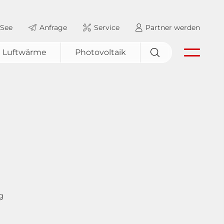
 See
Anfrage
Service
Partner werden
Über uns
uf
Luftwärme
Photovoltaik
Nachhaltigkeit
Jobs
Anfrage
Partner werden
sum
Datenschutz
4