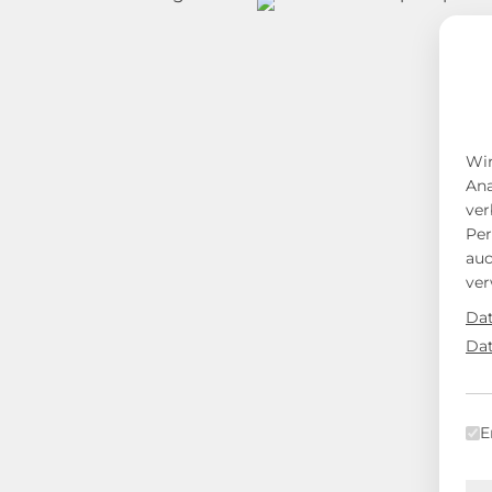
Wir
Ana
ver
Per
auc
ver
Dat
Dat
E