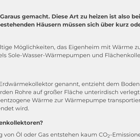
ntakt zu unseren
Garaus gemacht. Diese Art zu heizen ist also b
rkaufsberatern auf.
bestehenden Häusern müssen sich über kurz ode
r bitten um Entschuldigung f
altige Möglichkeiten, das Eigenheim mit Wärme zu
e Unannehmlichkeiten. Ihr
els Sole-Wasser-Wärmepumpen und Flächenkolle
ECO-Team
h Erdwärmekollektor genannt, entzieht dem Boden
den Rohre auf großer Fläche unterirdisch verlegt.
rhaft ausblenden
e entzogene Wärme zur Wärmepumpe transportiert 
ndet wird.
henkollektoren?
ng von Öl oder Gas entstehen kaum CO
-Emission
2